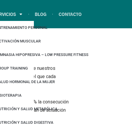
RVICIOS
BLOG
CONTACTO
NTRENAMIENTO PERSONAL
CTIVACIÓN MUSCULAR
IMNASIA HIPOPRESIVA – LOW PRESSURE FITNESS
jora de la Salud de nuestros
ROUP TRAINING
io de calidad en el que cada
ALUD HORMONAL DE LA MUJER
ISIOTERAPIA
 optimizar al 100% la consecución
UTRICIÓN Y SALUD METABÓLICA
 establecerá un plan de actuación
UTRICIÓN Y SALUD DIGESTIVA