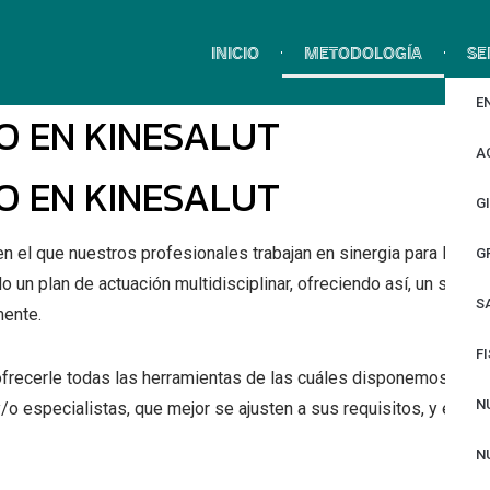
INICIO
METODOLOGÍA
SE
E
 EN KINESALUT
A
 EN KINESALUT
G
 en el que nuestros profesionales trabajan en sinergia para la me
G
un plan de actuación multidisciplinar, ofreciendo así, un servic
S
mente.
F
s ofrecerle todas las herramientas de las cuáles disponemos para
N
 y/o especialistas, que mejor se ajusten a sus requisitos, y este,
N