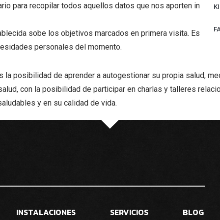
io para recopilar todos aquellos datos que nos aporten informac
K
F
blecida sobe los objetivos marcados en primera visita. Esto, n
ecesidades personales del momento.
 la posibilidad de aprender a autogestionar su propia salud, med
ud, con la posibilidad de participar en charlas y talleres rela
saludables y en su calidad de vida.
INSTALACIONES
SERVICIOS
BLOG