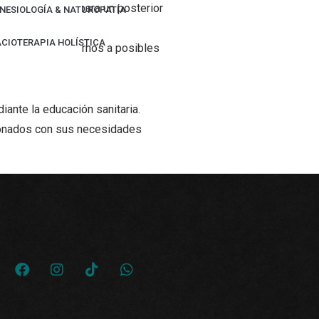
ión de interés, para un posterior
INESIOLOGÍA & NATUROPATÍA
ACIOTERAPIA HOLÍSTICA
os permite adaptarnos a posibles
iante la educación sanitaria.
cionados con sus necesidades